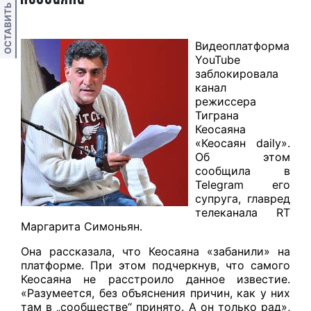
ОСТАВИТЬ ОТЗЫВ
Видеоплатформа
YouTube
заблокировала
канал
режиссера
Тиграна
Кеосаяна
«Кеосаян daily».
Об этом
сообщила в
Telegram его
супруга, главред
телеканала RT
Маргарита Симоньян.
Она рассказала, что Кеосаяна «забанили» на
платформе. При этом подчеркнув, что самого
Кеосаяна не расстроило данное известие.
«Разумеется, без объяснения причин, как у них
там в „сообществе“ принято. А он только рад»,