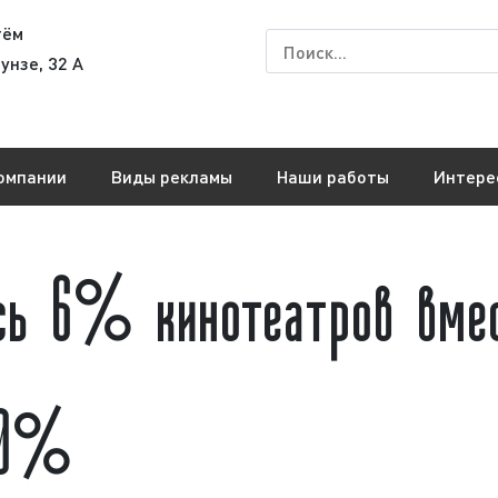
тём
унзе, 32 А
омпании
Виды рекламы
Наши работы
Интере
ось 6% кинотеатров вме
 50%