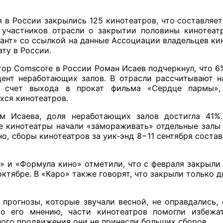
 в России закрылись 125 кинотеатров, что составляет
 участников отрасли о закрытии половины кинотеат
ант» со ссылкой на данные Ассоциации владельцев кин
ту в России.
ор Comscore в России Роман Исаев подчеркнул, что 6
цент неработающих залов. В отрасли рассчитывают н
а счет выхода в прокат фильма «Сердце пармы»,
хся кинотеатров.
м Исаева, доля неработающих залов достигла 41%
е кинотеатры начали «замораживать» отдельные залы
о, сборы кинотеатров за уик-энд 8−11 сентября состави
 и «Формула кино» отметили, что с февраля закрыли 
ктябре. В «Каро» также говорят, что закрыли только д
прогнозы, которые звучали весной, не оправдались,
По его мнению, части кинотеатров помогли избежа
ного продвижения они не принесли больших сборов.