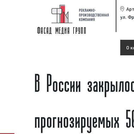
Ар
ул. Фр
О к
В России закрыл
прогнозируемых