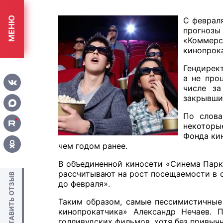
МЕНЮ
С февраля
прогнозы
«Коммерс
кинопрока
Гендирект
а не про
числе з
закрывши
По слова
некоторы
Фонда кин
чем годом ранее.
В объединенной киносети «Синема Парк»
рассчитывают на рост посещаемости в о
ОСТАВИТЬ ОТЗЫВ
до февраля».
Таким образом, самые пессимистичные 
кинопрокатчика» Александр Нечаев. 
голливудских фильмов, хотя без привыч