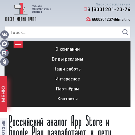
Звонок бесплатный
8 (800) 201-23-74
88002012374@mail.ru
О компании
Виды рекламы
Наши работы
Интересное
Партнёрам
МЕНЮ
Контакты
Российский аналог App Store и
Google Play разработают к лету