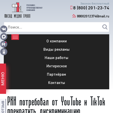
Звонок бесплатный
8 (800) 201-23-74
88002012374@mail.ru
О компании
Виды рекламы
Наши работы
Интересное
Партнёрам
МЕНЮ
Контакты
РКН потребовал от YouTube и TikTok
прекратить дискриминацию