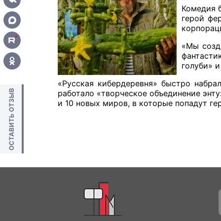
Комедия б
герой фе
корпораци
«Мы созд
фантасти
голуби» 
«Русская кибердеревня» быстро набрал
ОСТАВИТЬ ОТЗЫВ
работало «творческое объединение энту
и 10 новых миров, в которые попадут ге