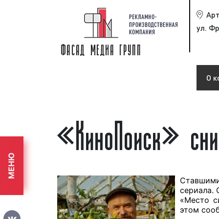
Ар
ул. Фр
О к
«КиноПоиск» сни
МЕНЮ
Ставшими
сериала.
«Место с
этом соо