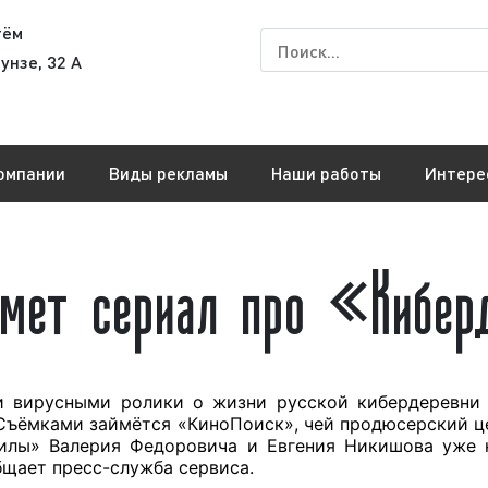
тём
унзе, 32 А
омпании
Виды рекламы
Наши работы
Интере
мет сериал про «Кибе
 вирусными ролики о жизни русской кибердеревни 
 Съёмками займётся «КиноПоиск», чей продюсерский ц
илы» Валерия Федоровича и Евгения Никишова уже 
бщает пресс-служба сервиса.