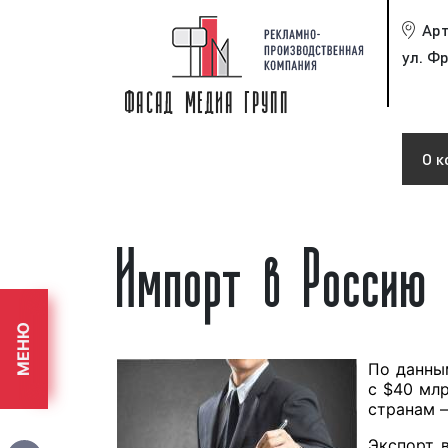
Ар
ул. Фр
О к
Импорт в Россию 
МЕНЮ
По данны
с $40 млр
странам 
Экспорт 