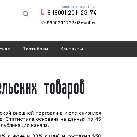
Звонок бесплатный
8 (800) 201-23-74
88002012374@mail.ru
сное
Партнёрам
Контакты
ельских товаров
ской внешней торговли в июле снизился
д. Статистика основана на данных по 45
публикации канала.
9% в июне и 33% в мае) и составил $50