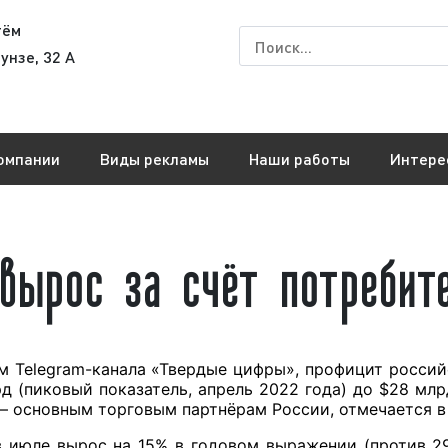
тём
унзе, 32 А
омпании
Виды рекламы
Наши работы
Интере
вырос за счёт потребит
м Telegram-канала «Твердые цифры», профицит россий
д (пиковый показатель, апрель 2022 года) до $28 млр
— основным торговым партнёрам России, отмечается в 
в июле вырос на 15% в годовом выражении (против 2