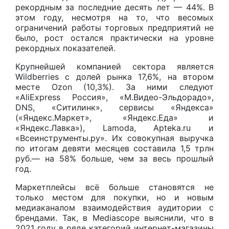
рекордным за последние десять лет — 44%. В
этом году, несмотря на то, что весомых
ограничений работы торговых предприятий не
было, рост остался практически на уровне
рекордных показателей.
Крупнейшей компанией сектора является
Wildberries с долей рынка 17,6%, на втором
месте Ozon (10,3%). За ними следуют
«AliExpress Россия», «М.Видео-Эльдорадо»,
DNS, «Ситилинк», сервисы «Яндекса»
(«Яндекс.Маркет», «Яндекс.Еда» и
«Яндекс.Лавка»), Lamoda, Apteka.ru и
«Всеинструменты.ру». Их совокупная выручка
по итогам девяти месяцев составила 1,5 трлн
руб.— на 58% больше, чем за весь прошлый
год.
Маркетплейсы всё больше становятся не
только местом для покупки, но и новым
медиаканалом взаимодействия аудитории с
брендами. Так, в Mediascope выяснили, что в
2021 году в ряде категорий интернет-магазины