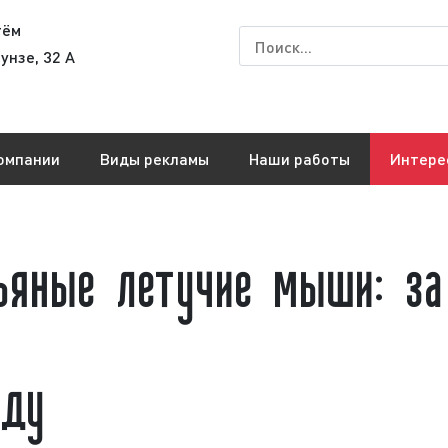
тём
унзе, 32 А
омпании
Виды рекламы
Наши работы
Интере
ьяные летучие мыши: за
оду