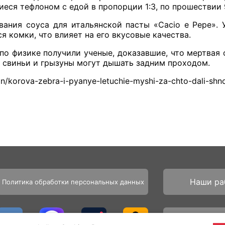
иеся тефлоном с едой в пропорции 1:3, по прошествии 
вания соуса для итальянской пасты «Cacio e Pepe».
я комки, что влияет на его вкусовые качества.
о физике получили ученые, доказавшие, что мертвая ф
о свиньи и грызуны могут дышать задним проходом.
ion/korova-zebra-i-pyanye-letuchie-myshi-za-chto-dali-s
Наши ра
Политика обработки персональных данных
Партнё