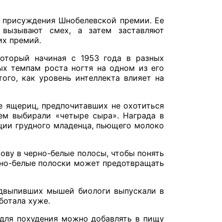
 присуждения Шнобелевской премии. Ее
 вызывают смех, а затем заставляют
их премий.
который начиная с 1953 года в разных
ых темпам роста ногтя на одном из его
ого, как уровень интеллекта влияет на
е ящериц, предпочитавших не охотиться
чем выбирали «четыре сыра». Награда в
ции грудного младенца, пьющего молоко
рову в черно-белые полосы, чтобы понять
ерно-белые полоски может предотвращать
одвыпивших мышей биологи выпускали в
ботала хуже.
 для похудения можно добавлять в пищу