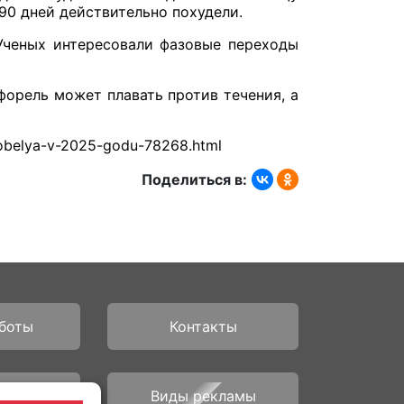
90 дней действительно похудели.
 Ученых интересовали фазовые переходы
орель может плавать против течения, а
hnobelya-v-2025-godu-78268.html
Поделиться в:
боты
Контакты
рам
Виды рекламы