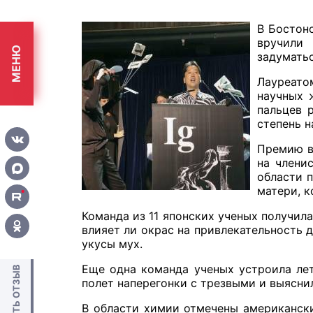
В Бостон
вручили 
МЕНЮ
задумать
Лауреато
научных 
пальцев 
степень 
Премию в
на члени
области 
матери, к
Команда из 11 японских ученых получила
влияет ли окрас на привлекательность 
укусы мух.
Еще одна команда ученых устроила ле
ОСТАВИТЬ ОТЗЫВ
полет наперегонки с трезвыми и выяснил
В области химии отмечены американски