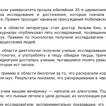
ском университете прошла юбилейная 35-я церемония
за исследование и достижения, которые сначала
ся. Премия проходит накануне присуждения Нобелевск
м в области литературы стал доктор Уильям Бин, 
журналах опубликовал пять исследований, посвященн
рук. Премию по психологии получили исследователи т
нарциссизма людей.
 области диетологии получили ученые, исследовавши
стоногих, а употреблять в пищу объедки пиццы, при
педиатрии досталась ученым, пытавшимся понять реак
оторая ест чеснок.
 премию в области биологии за то, что раскрасили ко
для мух. Результаты показали, что раскрашивание в ч
тучим мышам вечеринку — напоила их алкоголем. П
и, что пьяные летели к цели дольше, их эхолокация ра
е исследователи, экспериментально показавшие, что