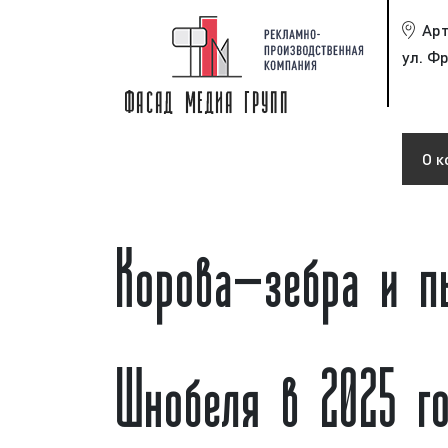
Ар
ул. Фр
О к
Корова-зебра и п
Шнобеля в 2025 г