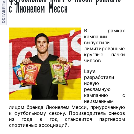
ОСТАВИТЬ ОТЗЫВ
с Лионелем Месси
В рамках
кампании
выпустили
лимитированные
круглые пачки
чипсов
Lay’s
разработали
новую
рекламную
кампанию с
неизменным
лицом бренда Лионелем Месси, приуроченную
к футбольному сезону. Производитель снеков
из года в год становится партнером
спортивных ассоциаций.