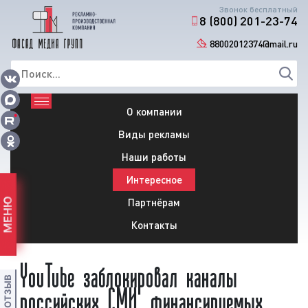
Звонок бесплатный
8 (800) 201-23-74
88002012374@mail.ru
О компании
Виды рекламы
Наши работы
Интересное
Партнёрам
МЕНЮ
Контакты
YouTube заблокировал каналы
российских СМИ, финансируемых