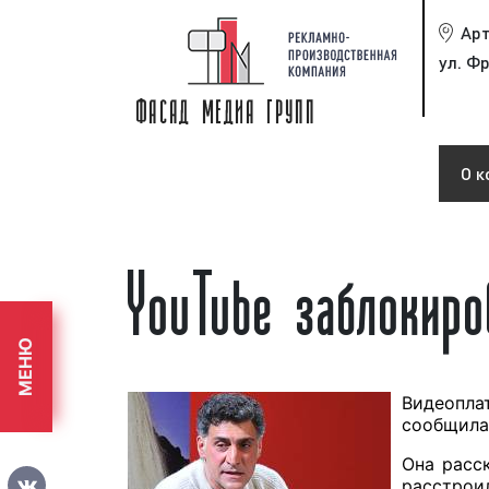
Ар
ул. Фр
О к
YouTube заблокиро
МЕНЮ
Видеопла
сообщила 
Она расск
расстроил