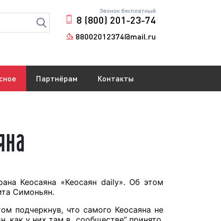
Звонок бесплатный
8 (800) 201-23-74
88002012374@mail.ru
сное
Партнёрам
Контакты
яна
ана Кеосаяна «Кеосаян daily». Об этом
ита Симоньян.
том подчеркнув, что самого Кеосаяна не
, как у них там в „сообществе“ принято.