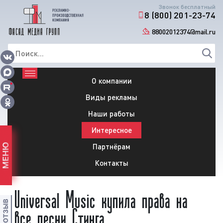
Звонок бесплатный
8 (800) 201-23-74
88002012374@mail.ru
О компании
Виды рекламы
Наши работы
Интересное
Партнёрам
МЕНЮ
Контакты
Universal Music купила права на
все песни Стинга